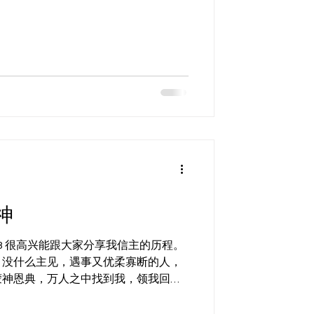
吃素的方式，想借此缓解内心的不安。
...
神
2.13 很高兴能跟大家分享我信主的历程。
，没什么主见，遇事又优柔寡断的人，
蒙神恩典，万人之中找到我，领我回
陆来的人一样，深信了二三十年的无神
...