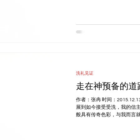
洗礼见证
走在神预备的道
作者：张冉 时间：2015.12
展到如今接受受洗，我的信
般具有传奇色彩，与我而言
来到了大家中间。 现在回想
一本中英文对照的《圣经故事..