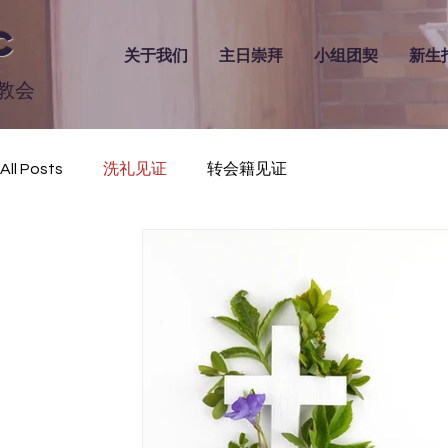
C
关于我们
主日崇拜
小组团契
新生
教会
All Posts
洗礼见证
转会籍见证