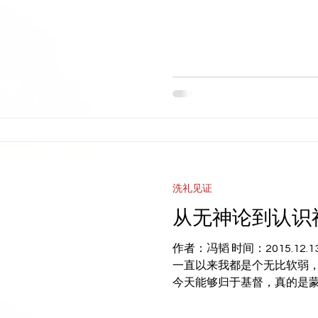
清罪过一无所知，便选择了
那时一边吃素一边内心不断祈求
洗礼见证
从无神论到认识
作者：冯韬 时间：2015.1
一直以来我都是个无比软弱
今天能够归于基督，真的是
家，感谢主。 与大多数从大
论，在刚刚接触基督教的时候，