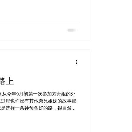
路上
.13 从今年9月初第一次参加方舟组的外
主过程也许没有其他弟兄姐妹的故事那
就是选择一条神预备好的路，很自然地
起来，第一次接触基督是我在初中买的
.