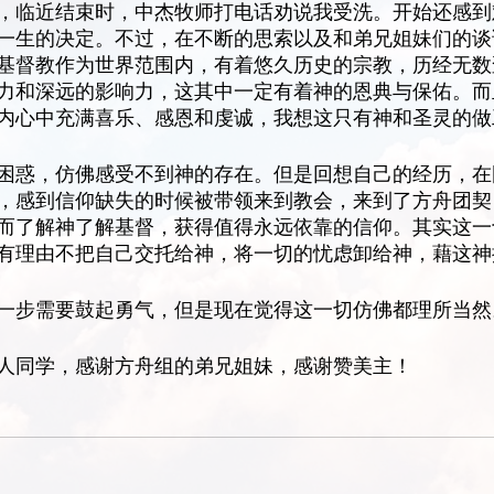
，临近结束时，中杰牧师打电话劝说我受洗。开始还感到
一生的决定。不过，在不断的思索以及和弟兄姐妹们的谈
基督教作为世界范围内，有着悠久历史的宗教，历经无数
力和深远的影响力，这其中一定有着神的恩典与保佑。而
内心中充满喜乐、感恩和虔诚，我想这只有神和圣灵的做
困惑，仿佛感受不到神的存在。但是回想自己的经历，在
，感到信仰缺失的时候被带领来到教会，来到了方舟团契
而了解神了解基督，获得值得永远依靠的信仰。其实这一
有理由不把自己交托给神，将一切的忧虑卸给神，藉这神
一步需要鼓起勇气，但是现在觉得这一切仿佛都理所当然
人同学，感谢方舟组的弟兄姐妹，感谢赞美主！