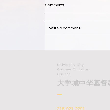
Comments
仰望神，交托神
Write a comment...
University City
Chinese Christian
Church
​大学城中华基督
215-921-2291