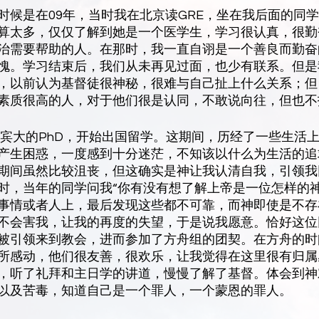
时候是在09年，当时我在北京读GRE，坐在我后面的同
算太多，仅仅了解到她是一个医学生，学习很认真，很勤
治需要帮助的人。在那时，我一直自诩是一个善良而勤奋
愧。学习结束后，我们从未再见过面，也少有联系。但是
，以前认为基督徒很神秘，很难与自己扯上什么关系；但
素质很高的人，对于他们很是认同，不敢说向往，但也不
请到宾大的PhD，开始出国留学。这期间，历经了一些生活
产生困惑，一度感到十分迷茫，不知该以什么为生活的追
期间虽然比较沮丧，但这确实是神让我认清自我，引领我
时，当年的同学问我“你有没有想了解上帝是一位怎样的神
事情或者人上，最后发现这些都不可靠，而神即使是不存
不会害我，让我的再度的失望，于是说我愿意。恰好这位
被引领来到教会，进而参加了方舟组的团契。在方舟的时
所感动，他们很友善，很欢乐，让我觉得在这里很有归属
，听了礼拜和主日学的讲道，慢慢了解了基督。体会到神
以及苦毒，知道自己是一个罪人，一个蒙恩的罪人。